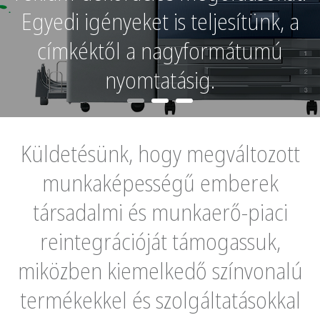
üzletünkben a Petőfi Sándor 
k, a
5. szám alatt és a
kanizsatexti
mú
webshopon.
Küldetésünk, hogy megváltozott
munkaképességű emberek
társadalmi és munkaerő-piaci
reintegrációját támogassuk,
miközben kiemelkedő színvonalú
termékekkel és szolgáltatásokkal