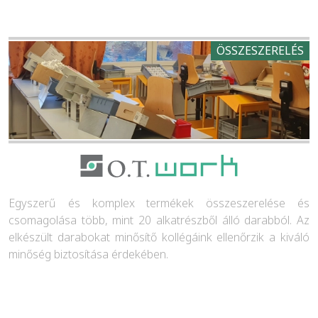
ÖSSZESZERELÉS
Egyszerű és komplex termékek összeszerelése és
csomagolása több, mint 20 alkatrészből álló darabból. Az
elkészült darabokat minősítő kollégáink ellenőrzik a kiváló
minőség biztosítása érdekében.