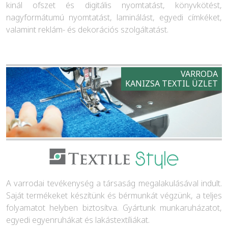
kinál ofszet és digitális nyomtatást, könyvkötést,
nagyformátumú nyomtatást, laminálást, egyedi címkéket,
valamint reklám- és dekorációs szolgáltatást.
VARRODA
KANIZSA TEXTIL ÜZLET
A varrodai tevékenység a társaság megalakulásával indult.
Saját termékeket készítünk és bérmunkát végzünk, a teljes
folyamatot helyben biztosítva. Gyártunk munkaruházatot,
egyedi egyenruhákat és lakástextíliákat.