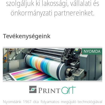
szolgáljuk ki lakossági, vállalati és
önkormányzati partnereinket.
Tevékenységeink
NYOMDA
Nyomdánk 1967 óta folyamatos megújuló technológiával