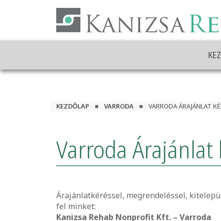
Ugrás
a
tartalomhoz
KE
KEZDŐLAP
VARRODA
VARRODA ÁRAJÁNLAT KÉ
Varroda Árajánlat
Árajánlatkéréssel, megrendeléssel, kitelep
fel minket:
Kanizsa Rehab Nonprofit Kft. –
Varroda