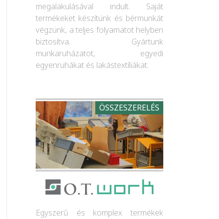
megalakulásával indult. Saját
termékeket készítünk és bérmunkát
végzünk, a teljes folyamatot helyben
biztosítva. Gyártunk
munkaruházatot, egyedi
egyenruhákat és lakástextíliákat.
ÖSSZESZERELÉS
Egyszerű és komplex termékek