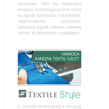
Nyomdánk 1967 óta folyamatos
megújuló technológiával kinál ofszet
és digitális nyomtatást, könyvkötést,
nagyformátumú nyomtatást,
laminálást, egyedi címkéket, valamint
reklám- és dekorációs szolgáltatást.
VARRODA
KANIZSA TEXTIL ÜZLET
A varrodai tevékenység a társaság