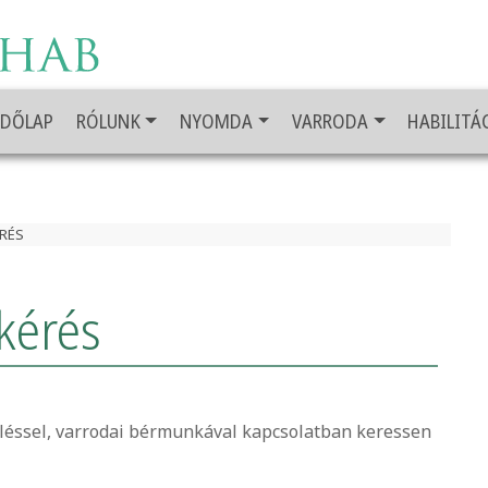
ZDŐLAP
RÓLUNK
NYOMDA
VARRODA
HABILITÁ
RÉS
 kérés
üléssel, varrodai bérmunkával kapcsolatban keressen