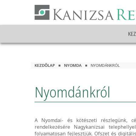
Ugrás
a
tartalomhoz
KE
KEZDŐLAP
NYOMDA
NYOMDÁNKRÓL
Nyomdánkról
A Nyomdai- és kötészeti részlegünk, cé
rendelkezésére Nagykanizsai telephellye
folyamatosan fejlesztjük. Ofszet és digit