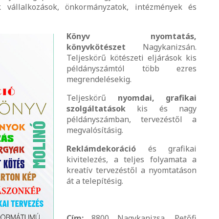
k vállalkozások, önkormányzatok, intézmények és
Könyv nyomtatás,
könyvkötészet
Nagykanizsán.
Teljeskörű kötészeti eljárások kis
példányszámtól több ezres
megrendelésekig.
Teljeskörű
nyomdai, grafikai
szolgáltatások
kis és nagy
példányszámban, tervezéstől a
megvalósításig.
Reklámdekoráció
és grafikai
kivitelezés, a teljes folyamata a
kreatív tervezéstől a nyomtatáson
át a telepítésig.
C
ím:
8800 Nagykanizsa, Petőfi