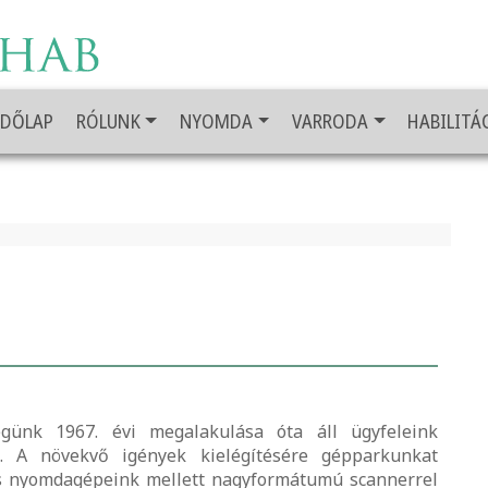
ZDŐLAP
RÓLUNK
NYOMDA
VARRODA
HABILITÁ
günk 1967. évi megalakulása óta áll ügyfeleink
l. A növekvő igények kielégítésére gépparkunkat
ális nyomdagépeink mellett nagyformátumú scannerrel