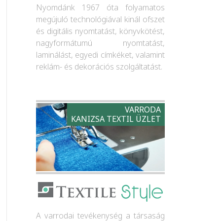
Nyomdánk 1967 óta folyamatos
megújuló technológiával kinál ofszet
és digitális nyomtatást, könyvkötést,
nagyformátumú nyomtatást,
laminálást, egyedi címkéket, valamint
reklám- és dekorációs szolgáltatást.
VARRODA
KANIZSA TEXTIL ÜZLET
A varrodai tevékenység a társaság