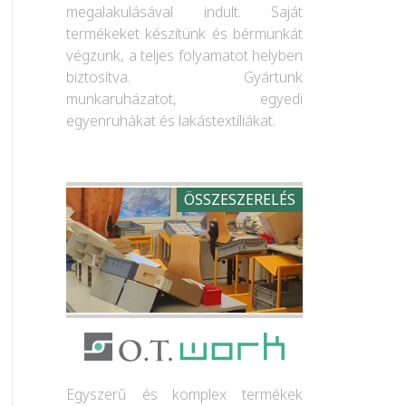
megalakulásával indult. Saját
termékeket készítünk és bérmunkát
végzünk, a teljes folyamatot helyben
biztosítva. Gyártunk
munkaruházatot, egyedi
egyenruhákat és lakástextíliákat.
ÖSSZESZERELÉS
Egyszerű és komplex termékek